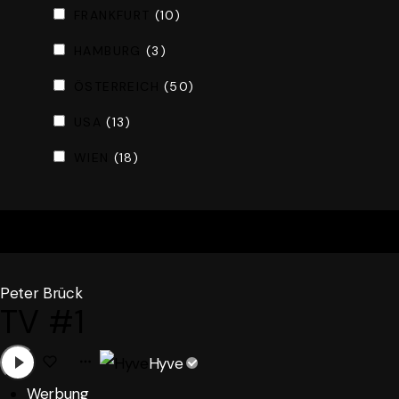
FRANKFURT
(10)
HAMBURG
(3)
ÖSTERREICH
(50)
USA
(13)
WIEN
(18)
Peter Brück
TV #1
Hyve
Werbung