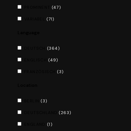
PROMINENT
(47)
VARIABEL
(71)
Language
DEUTSCH
(364)
ENGLISCH
(49)
FRANZÖSISCH
(3)
Location
BERLIN
(3)
DEUTSCHLAND
(263)
ENGLAND
(1)