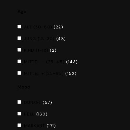
Age
ALT (50-80)
(22)
JUNG (18-30)
(48)
KIND (1-18)
(2)
MITTEL – (25-45)
(143)
MITTEL + (35-65)
(152)
Mood
DUNKEL
(57)
HELL
(169)
MARKANT
(171)