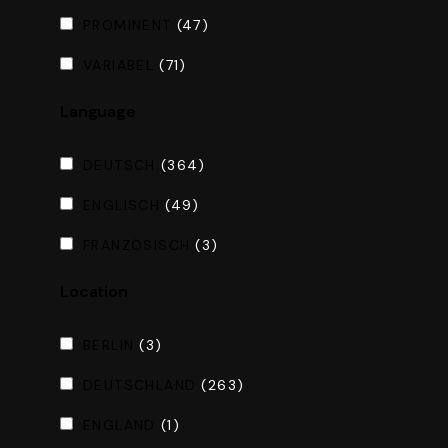
PROMINENT
(47)
VARIABEL
(71)
Language
DEUTSCH
(364)
ENGLISCH
(49)
FRANZÖSISCH
(3)
Location
BERLIN
(3)
DEUTSCHLAND
(263)
ENGLAND
(1)