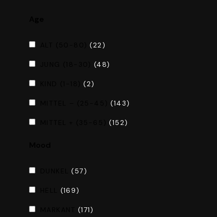
Age
ALT (50-80)
(22)
JUNG (18-30)
(48)
KIND (1-18)
(2)
MITTEL – (25-45)
(143)
MITTEL + (35-65)
(152)
Mood
DUNKEL
(57)
HELL
(169)
MARKANT
(171)