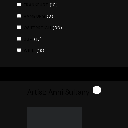
FRANKFURT
(10)
HAMBURG
(3)
ÖSTERREICH
(50)
USA
(13)
WIEN
(18)
X
Artist:
Anni Sultany